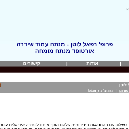
р
פרופ' רפאל לוטן - מנתח עמוד שידרה
אורטופד מנתח מומחה
|
אודות
|
קישורים
|
לוטן
פורום
| בהנהלת:
lotan_r
בשילוב עם ההתנהגות הידידותית שלהם הופך אותם לבחירה אידיאלית עבור