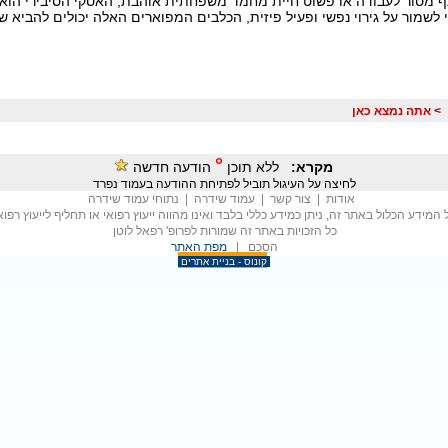
 מסור לעבודה או פשוט חיית מחמד משפחתית אוהבת, האסקי הסיבירי הוא גז
די לשמור על גירוי נפשי ופעיל פיזית, הכלבים המפוארים האלה יכולים להביא
> אתה נמצא כאן
°
מקרא:
ללא תוכן
הודעה חדשה
לחיצה על העיגול תוביל לפתיחת ההודעה בעמוד נפרד
אודות
|
צור קשר
|
עמוד שידרה
| נתוחי עמוד שידרה
 המידע הכלול באתר זה, ניתן כמידע כללי בלבד ואינו מהווה ייעוץ רפואי או תחליף לייעוץ רפוא
כל הזכויות באתר זה שמורות לפרופ' רפאל לוטן
הסכם |
מפת האתר
קונוס - בניית אתרים