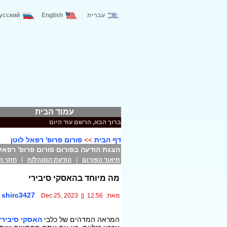
עברית
English
усский
עמוד הבית
דף הבית
>>
פורום פרופ' רפאל לוטן
הצגת הודעה בפורום פורום פרופ' רפאל 
תיאור הפורום
|
הודעת המנהל/ת
|
חוקי ה
מה מיוחד בהאסקי סיבירי
shirc3427
מאת:
Dec 25, 2023 || 12:56
המראה המדהים של כלבי
האסקי סיבירי